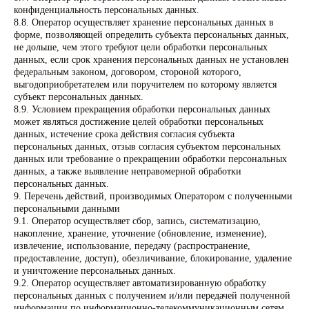
Документация
конфиденциальность персональных данных.
8.8. Оператор осуществляет хранение персональных данных в
Политика конфидециальности
форме, позволяющей определить субъекта персональных данных,
Публичная оферта
не дольше, чем этого требуют цели обработки персональных
данных, если срок хранения персональных данных не установлен
ApexNC - делаем, а не учим.
федеральным законом, договором, стороной которого,
выгодоприобретателем или поручителем по которому является
ИП Шихарева Ольга Владимирована
субъект персональных данных.
ОГРНИП 324665800217017
ИНН 663004315682
8.9. Условием прекращения обработки персональных данных
+7 (343)592-31-00
может являться достижение целей обработки персональных
2025© Все права защищены.
данных, истечение срока действия согласия субъекта
персональных данных, отзыв согласия субъектом персональных
данных или требование о прекращении обработки персональных
данных, а также выявление неправомерной обработки
персональных данных.
9. Перечень действий, производимых Оператором с полученными
персональными данными
9.1. Оператор осуществляет сбор, запись, систематизацию,
накопление, хранение, уточнение (обновление, изменение),
извлечение, использование, передачу (распространение,
предоставление, доступ), обезличивание, блокирование, удаление
и уничтожение персональных данных.
9.2. Оператор осуществляет автоматизированную обработку
персональных данных с получением и/или передачей полученной
информации по информационно-телекоммуникационным сетям