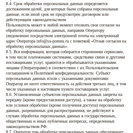
8.4. Срок обработки персональных данных определяется
Уборка снега
достижением целей, для которых были собраны персональные
Свежие цветы
данные, если иной срок не предусмотрен договором или
Покос травы
действующим законодательством.
Пользователь может в любой момент отозвать свое согласие на
Поиск захоронения на кладбище
обработку персональных данных, направив Оператору
Поиск захоронения в населенном пункте
уведомление посредством электронной почты на электронный
Поиск захоронения по РФ
адрес Оператора info@ya-pomnu.ru с пометкой «Отзыв согласия на
обработку персональных данных».
Оценка состояния захоронения
8.5. Вся информация, которая собирается сторонними сервисами,
Уборка места захоронения
в том числе платежными системами, средствами связи и другими
поставщиками услуг, хранится и обрабатывается указанными
лицами (Операторами) в соответствии с их Пользовательским
Услуги по подписке
соглашением и Политикой конфиденциальности. Субъект
персональных данных и/или с указанными документами.
Уход за могилой
Оператор не несет ответственность за действия третьих лиц, в том
Покос травы
числе указанных в настоящем пункте поставщиков услуг.
Уборка снега
8.6. Установленные субъектом персональных данных запреты на
Реставрация и облагораживание
передачу (кроме предоставления доступа), а также на обработку
захоронения
или условия обработки (кроме получения доступа) персональных
данных, разрешенных для распространения, не действуют в
Свежие цветы на могилу
случаях обработки персональных данных в государственных,
Обновление венков
общественных и иных публичных интересах, определенных
Печенье, конфеты, водка
законодательством РФ.
8.7. Оператор при обработке персональных данных обеспечивает