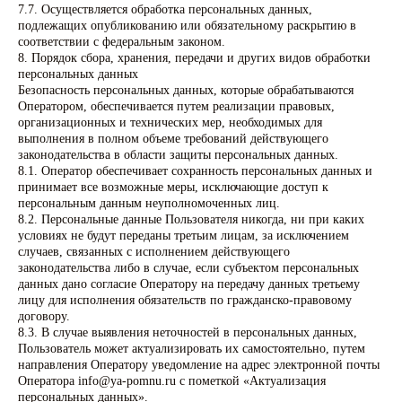
7.7. Осуществляется обработка персональных данных,
выполнять заказы?
подлежащих опубликованию или обязательному раскрытию в
Перейти на страницу
соответствии с федеральным законом.
для исполнителей
8. Порядок сбора, хранения, передачи и других видов обработки
персональных данных
Безопасность персональных данных, которые обрабатываются
Оператором, обеспечивается путем реализации правовых,
организационных и технических мер, необходимых для
выполнения в полном объеме требований действующего
законодательства в области защиты персональных данных.
Навигация по сайту
8.1. Оператор обеспечивает сохранность персональных данных и
принимает все возможные меры, исключающие доступ к
Преимущества
персональным данным неуполномоченных лиц.
8.2. Персональные данные Пользователя никогда, ни при каких
Результаты
условиях не будут переданы третьим лицам, за исключением
Как работает сервис
случаев, связанных с исполнением действующего
Наши эксперты
законодательства либо в случае, если субъектом персональных
Кейсы
данных дано согласие Оператору на передачу данных третьему
лицу для исполнения обязательств по гражданско-правовому
Тарифы
договору.
Отзывы
8.3. В случае выявления неточностей в персональных данных,
Вопрос-ответ
Пользователь может актуализировать их самостоятельно, путем
направления Оператору уведомление на адрес электронной почты
Оператора info@ya-pomnu.ru с пометкой «Актуализация
Услуги
персональных данных».